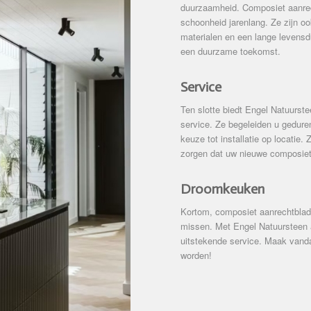
duurzaamheid. Composiet aanrech
schoonheid jarenlang. Ze zijn o
materialen en een lange levensd
een duurzame toekomst.
Service
Ten slotte biedt Engel Natuurst
service. Ze begeleiden u gedure
keuze tot installatie op locatie
zorgen dat uw nieuwe composiet 
Droomkeuken
Kortom, composiet aanrechtblade
missen. Met Engel Natuursteen 
uitstekende service. Maak vand
worden!