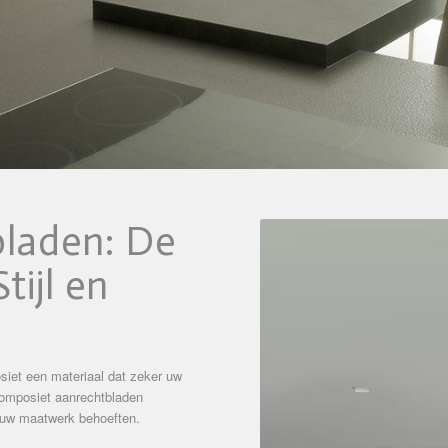
laden: De
tijl en
siet een materiaal dat zeker uw
 composiet aanrechtbladen
 uw maatwerk behoeften.