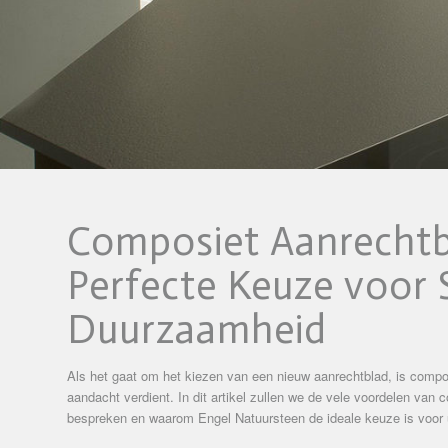
Composiet Aanrechtb
Perfecte Keuze voor S
Duurzaamheid
Als het gaat om het kiezen van een nieuw aanrechtblad, is compo
aandacht verdient. In dit artikel zullen we de vele voordelen van
bespreken en waarom Engel Natuursteen de ideale keuze is voor