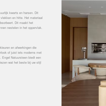
rlijk kwarts en harsen. Dit
vlekken en hitte. Het materiaal
absorbeert. Dit maakt het
nnen nestelen in het oppervlak.
 kleuren en afwerkingen die
look of juist iets moderns met
ast. Engel Natuursteen biedt een
ezen wat het beste bij uw stijl