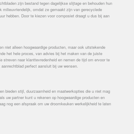
tbladen zijn bestand tegen dagelijkse slijtage en behouden hun
ok milieuvriendelijk, omdat ze gemaakt zijn van gerecyclede
uur hebben. Door te kiezen voor composiet draagt u dus bij aan
een niet alleen hoogwaardige producten, maar ook uitstekende
nde het hele proces, van advies bij het maken van de juiste
. Ze streven naar klanttevredenheid en nemen de tijd om ervoor te
aanrechtblad perfect aansluit bij uw wensen.
n bieden stijl, duurzaamheid en maatwerkopties die u niet mag
als uw partner kunt u rekenen op hoogwaardige producten en
aag nog een afspraak om uw droomkeuken werkelijkheid te laten