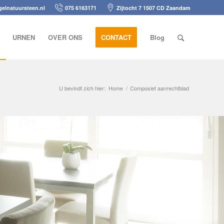
elnatuursteen.nl
075 6163171
Zijtocht 7 1507 CD Zaandam
URNEN
OVER ONS
CONTACT
Blog
U bevindt zich hier:
Home
/
Composiet aanrechtblad