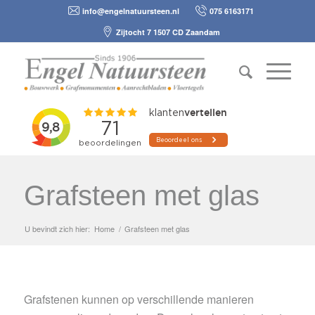
info@engelnatuursteen.nl
075 6163171
Zijtocht 7 1507 CD Zaandam
Grafsteen met glas
U bevindt zich hier:
Home
/
Grafsteen met glas
Grafstenen kunnen op verschillende manieren