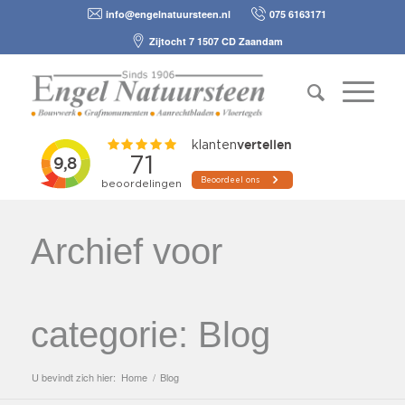
info@engelnatuursteen.nl
075 6163171
Zijtocht 7 1507 CD Zaandam
Archief voor
categorie: Blog
U bevindt zich hier:
Home
/
Blog