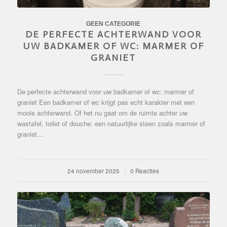
GEEN CATEGORIE
DE PERFECTE ACHTERWAND VOOR
UW BADKAMER OF WC: MARMER OF
GRANIET
De perfecte achterwand voor uw badkamer of wc: marmer of
graniet Een badkamer of wc krijgt pas echt karakter met een
mooie achterwand. Of het nu gaat om de ruimte achter uw
wastafel, toilet of douche: een natuurlijke steen zoals marmer of
graniet…
24 november 2025
/
0 Reacties