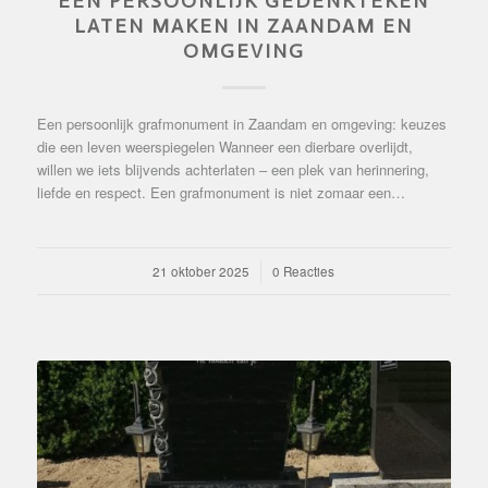
EEN PERSOONLIJK GEDENKTEKEN
LATEN MAKEN IN ZAANDAM EN
OMGEVING
Een persoonlijk grafmonument in Zaandam en omgeving: keuzes
die een leven weerspiegelen Wanneer een dierbare overlijdt,
willen we iets blijvends achterlaten – een plek van herinnering,
liefde en respect. Een grafmonument is niet zomaar een…
21 oktober 2025
/
0 Reacties