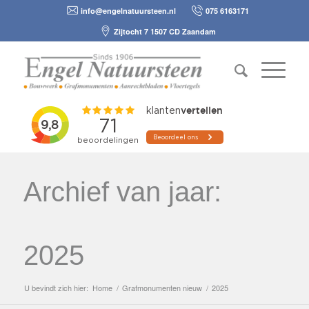
info@engelnatuursteen.nl
075 6163171
Zijtocht 7 1507 CD Zaandam
Archief van jaar:
2025
U bevindt zich hier:
Home
/
Grafmonumenten nieuw
/
2025