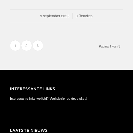
9 september 2025
/
0 Reacties
2
3
1
Pagina 1 van 3
INTERESSANTE LINKS
Interessante links wellicht? Veel plezier op deze site :)
LAATSTE NIEUWS