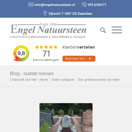
info@engelnatuursteen.nl
075 6163171
Zijtocht 7 1507 CD Zaandam
Blog - laatste nieuws
U bevindt zich hier:
Home
/
Geen categorie
/
Een grafmonument van keien