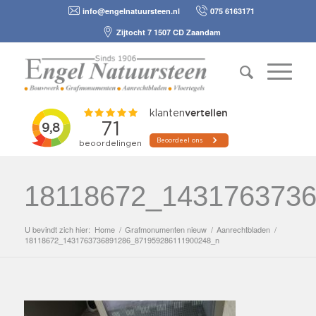
info@engelnatuursteen.nl
075 6163171
Zijtocht 7 1507 CD Zaandam
18118672_1431763736
U bevindt zich hier:
Home
/
Grafmonumenten nieuw
/
Aanrechtbladen
/
18118672_1431763736891286_871959286111900248_n