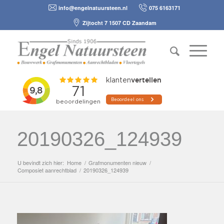
info@engelnatuursteen.nl
075 6163171
Zijtocht 7 1507 CD Zaandam
20190326_124939
U bevindt zich hier:
Home
/
Grafmonumenten nieuw
/
Composiet aanrechtblad
/
20190326_124939