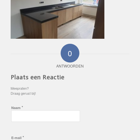
0
ANTWOORDEN
Plaats een Reactie
Meepraten?
Draag gerust bij!
*
Naam
*
E-mail