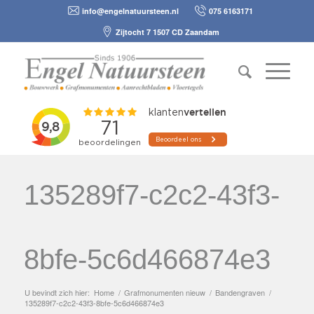
info@engelnatuursteen.nl
075 6163171
Zijtocht 7 1507 CD Zaandam
135289f7-c2c2-43f3-
8bfe-5c6d466874e3
U bevindt zich hier:
Home
/
Grafmonumenten nieuw
/
Bandengraven
/
135289f7-c2c2-43f3-8bfe-5c6d466874e3