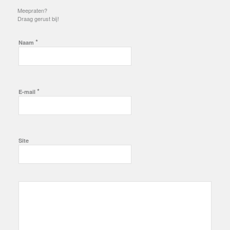
Meepraten?
Draag gerust bij!
*
Naam
*
E-mail
Site