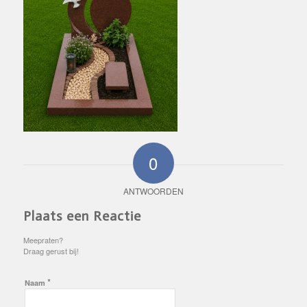
0
ANTWOORDEN
Plaats een Reactie
Meepraten?
Draag gerust bij!
*
Naam