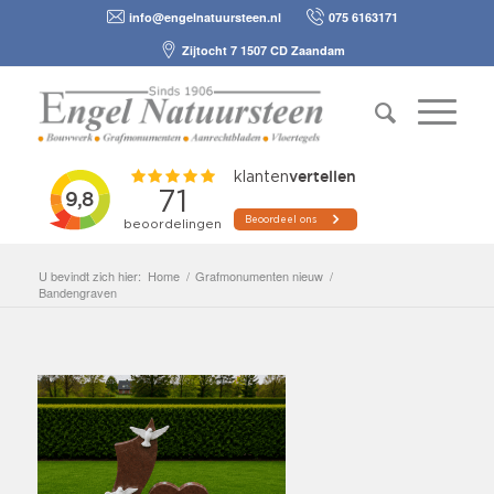
info@engelnatuursteen.nl
075 6163171
Zijtocht 7 1507 CD Zaandam
U bevindt zich hier:
Home
/
Grafmonumenten nieuw
/
Bandengraven