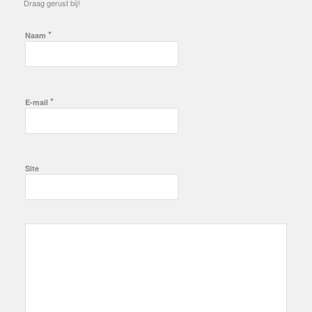
Draag gerust bij!
*
Naam
*
E-mail
Site