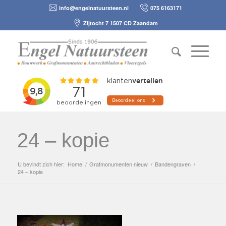
info@engelnatuursteen.nl
075 6163171
Zijtocht 7 1507 CD Zaandam
24 – kopie
U bevindt zich hier:
Home
/
Grafmonumenten nieuw
/
Bandengraven
/
24 – kopie