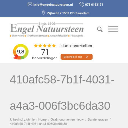
info@engelnatuursteen.nl
075 6163171
Zijtocht 7 1507 CD Zaandam
410afc58-7b1f-4031-
a4a3-006f3bc6da30
U bevindt zich hier:
Home
/
Grafmonumenten nieuw
/
Bandengraven
/
410afc58-7b1f-4031-a4a3-006f3bc6da30