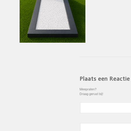
Plaats een Reactie
Meepraten?
Draag gerust bij!