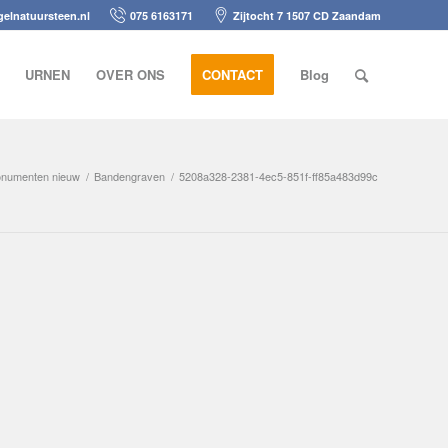
elnatuursteen.nl
075 6163171
Zijtocht 7 1507 CD Zaandam
URNEN
OVER ONS
CONTACT
Blog
numenten nieuw
/
Bandengraven
/
5208a328-2381-4ec5-851f-ff85a483d99c