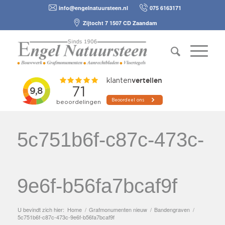
info@engelnatuursteen.nl
075 6163171
Zijtocht 7 1507 CD Zaandam
5c751b6f-c87c-473c-
9e6f-b56fa7bcaf9f
U bevindt zich hier:
Home
/
Grafmonumenten nieuw
/
Bandengraven
/
5c751b6f-c87c-473c-9e6f-b56fa7bcaf9f