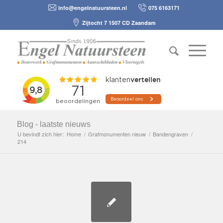
info@engelnatuursteen.nl
075 6163171
Zijtocht 7 1507 CD Zaandam
Blog - laatste nieuws
U bevindt zich hier:
Home
/
Grafmonumenten nieuw
/
Bandengraven
/
214