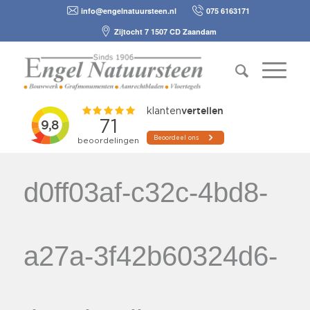
info@engelnatuursteen.nl
075 6163171
Zijtocht 7 1507 CD Zaandam
d0ff03af-c32c-4bd8-
a27a-3f42b60324d6-