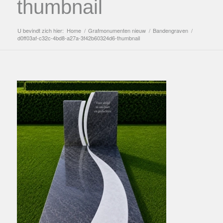
thumbnail
U bevindt zich hier:
Home
/
Grafmonumenten nieuw
/
Bandengraven
/
d0ff03af-c32c-4bd8-a27a-3f42b60324d6-thumbnail