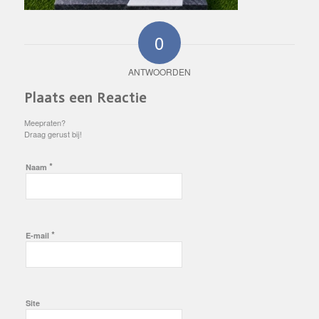
0
ANTWOORDEN
Plaats een Reactie
Meepraten?
Draag gerust bij!
*
Naam
*
E-mail
Site