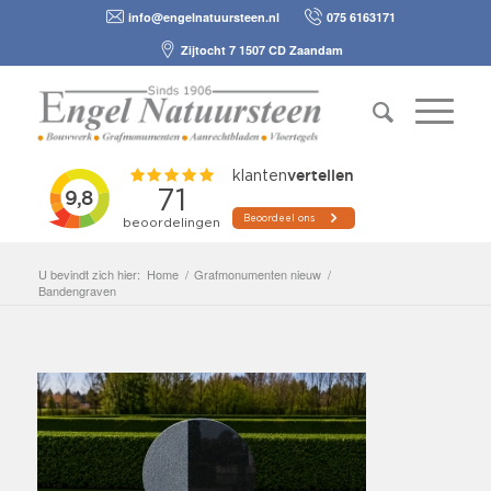
info@engelnatuursteen.nl
075 6163171
Zijtocht 7 1507 CD Zaandam
U bevindt zich hier:
Home
/
Grafmonumenten nieuw
/
Bandengraven