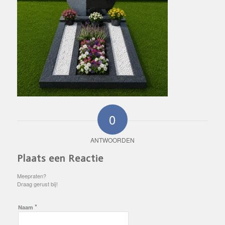
0
ANTWOORDEN
Plaats een Reactie
Meepraten?
Draag gerust bij!
*
Naam