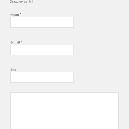
Draag gerust bij!
*
Naam
*
E-mail
Site