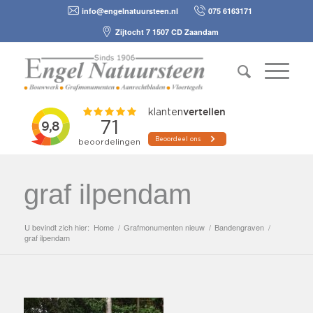
info@engelnatuursteen.nl
075 6163171
Zijtocht 7 1507 CD Zaandam
graf ilpendam
U bevindt zich hier:
Home
/
Grafmonumenten nieuw
/
Bandengraven
/
graf ilpendam