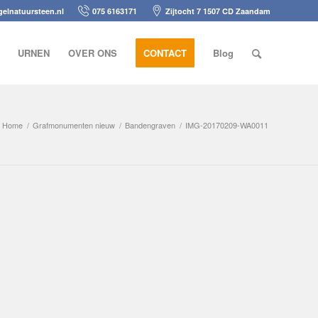
elnatuursteen.nl
075 6163171
Zijtocht 7 1507 CD Zaandam
URNEN
OVER ONS
CONTACT
Blog
Home
/
Grafmonumenten nieuw
/
Bandengraven
/
IMG-20170209-WA0011