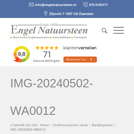
info@engelnatuursteen.nl
075 6163171
Zijtocht 7 1507 CD Zaandam
IMG-20240502-
WA0012
U bevindt zich hier:
Home
/
Grafmonumenten nieuw
/
Bandengraven
/
IMG-20240502-WA0012