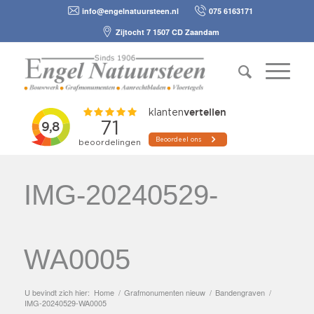
info@engelnatuursteen.nl
075 6163171
Zijtocht 7 1507 CD Zaandam
IMG-20240529-
WA0005
U bevindt zich hier:
Home
/
Grafmonumenten nieuw
/
Bandengraven
/
IMG-20240529-WA0005