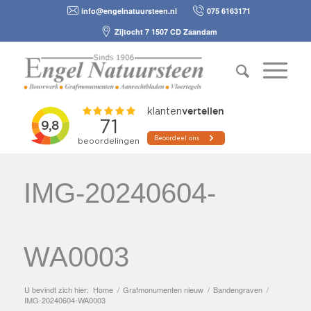
info@engelnatuursteen.nl
075 6163171
Zijtocht 7 1507 CD Zaandam
IMG-20240604-
WA0003
U bevindt zich hier:
Home
/
Grafmonumenten nieuw
/
Bandengraven
/
IMG-20240604-WA0003