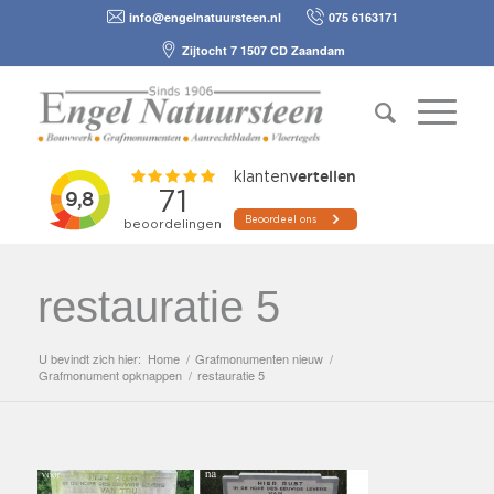
info@engelnatuursteen.nl
075 6163171
Zijtocht 7 1507 CD Zaandam
restauratie 5
U bevindt zich hier:
Home
/
Grafmonumenten nieuw
/
Grafmonument opknappen
/
restauratie 5