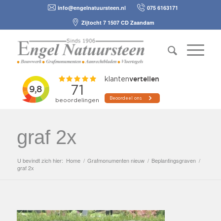
info@engelnatuursteen.nl
075 6163171
Zijtocht 7 1507 CD Zaandam
graf 2x
U bevindt zich hier:
Home
/
Grafmonumenten nieuw
/
Beplantingsgraven
/
graf 2x