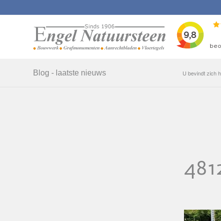
Blog - laatste nieuws
U bevindt zich h
481