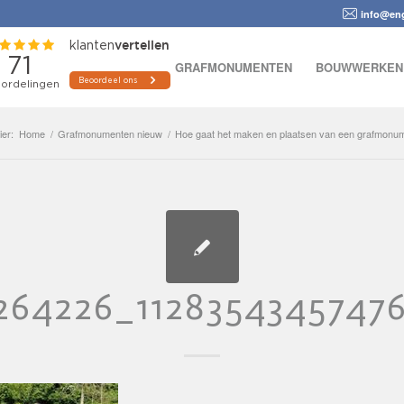
info@eng
GRAFMONUMENTEN
BOUWWERKEN
ier:
Home
/
Grafmonumenten nieuw
/
Hoe gaat het maken en plaatsen van een grafmonume
264226_1128354345747