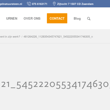
elnatuursteen.nl
075 6163171
Zijtocht 7 1507 CD Zaandam
URNEN
OVER ONS
CONTACT
Blog
nt in zijn werk?
/
481264226_1128354345747621_545222055341746305_n
621_5452220553417463