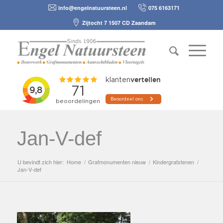
info@engelnatuursteen.nl
075 6163171
Zijtocht 7 1507 CD Zaandam
Jan-V-def
U bevindt zich hier:
Home
/
Grafmonumenten nieuw
/
Kindergrafstenen
/
Jan-V-def