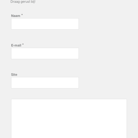
Draag gerust bij!
*
Naam
*
E-mail
Site