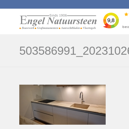
503586991_2023102