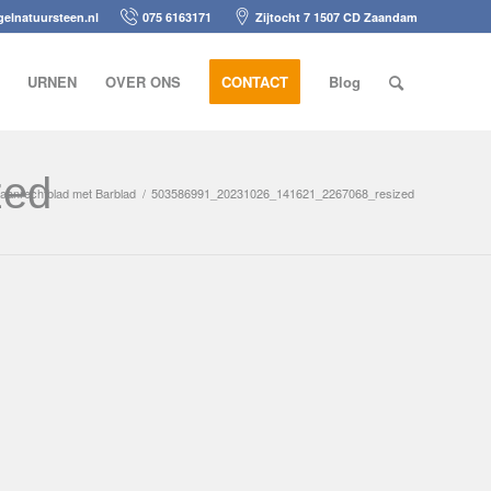
elnatuursteen.nl
075 6163171
Zijtocht 7 1507 CD Zaandam
URNEN
OVER ONS
CONTACT
Blog
zed
 aanrechtblad met Barblad
/
503586991_20231026_141621_2267068_resized